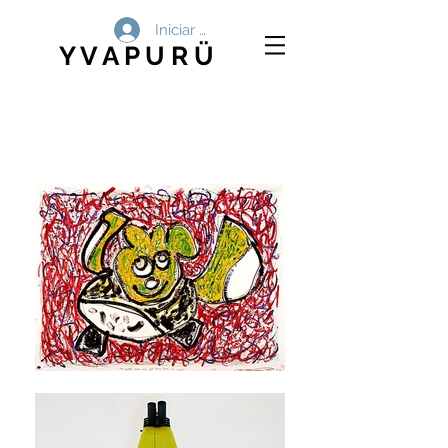
Iniciar sesión
Y V A P U R Ü